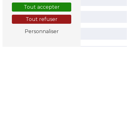
Tout accepter
Tout refuser
Personnaliser
Vous n'êtes pas un robot, veuillez répondre à
cette question : combien font trois plus huit ?