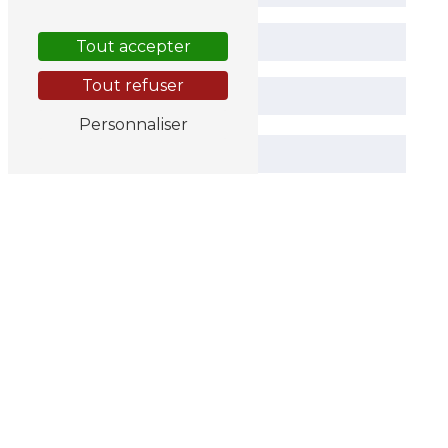
Tout accepter
Tout refuser
Personnaliser
Vous n'êtes pas un robot, veuillez répondre à
cette question : combien font huit plus deux
?