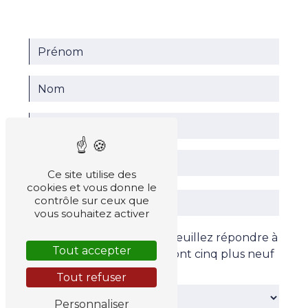
Ce site utilise des
cookies et vous donne le
contrôle sur ceux que
vous souhaitez activer
Vous n'êtes pas un robot, veuillez répondre à
Tout accepter
cette question : combien font cinq plus neuf
?
Tout refuser
Personnaliser