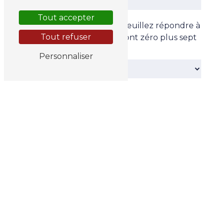
Tout accepter
Vous n'êtes pas un robot, veuillez répondre à
Tout refuser
cette question : combien font zéro plus sept
?
Personnaliser
En cochant cette case, j'accepte les
conditions particulières ci-dessous **